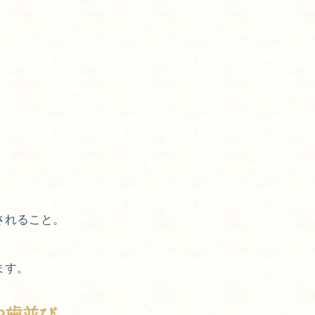
されること。
ます。
や歯並び。