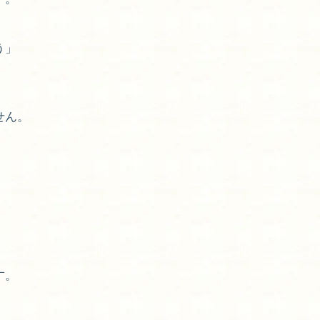
う」
せん。
す。